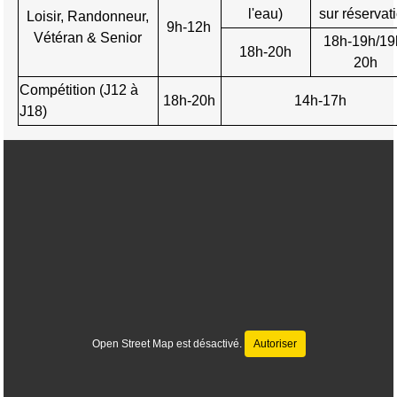
l'eau)
sur réservat
Loisir, Randonneur,
9h-12h
Vétéran & Senior
18h-19h/19
18h-20h
20h
Compétition (J12 à
18h-20h
14h-17h
J18)
Open Street Map est désactivé.
Autoriser